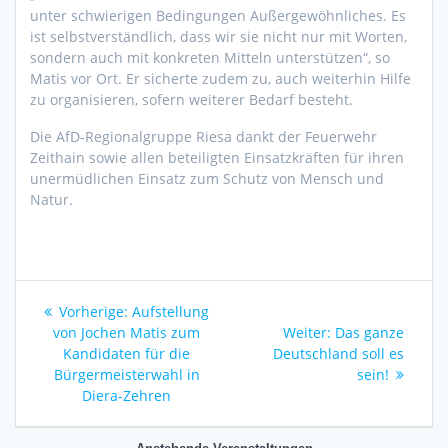
unter schwierigen Bedingungen Außergewöhnliches. Es
ist selbstverständlich, dass wir sie nicht nur mit Worten,
sondern auch mit konkreten Mitteln unterstützen“, so
Matis vor Ort. Er sicherte zudem zu, auch weiterhin Hilfe
zu organisieren, sofern weiterer Bedarf besteht.
Die AfD-Regionalgruppe Riesa dankt der Feuerwehr
Zeithain sowie allen beteiligten Einsatzkräften für ihren
unermüdlichen Einsatz zum Schutz von Mensch und
Natur.
Beitragsnavigation
Vorheriger
Vorherige:
Aufstellung
Beitrag:
Nächster
von Jochen Matis zum
Weiter:
Das ganze
Beitrag:
Kandidaten für die
Deutschland soll es
Bürgermeisterwahl in
sein!
Diera-Zehren