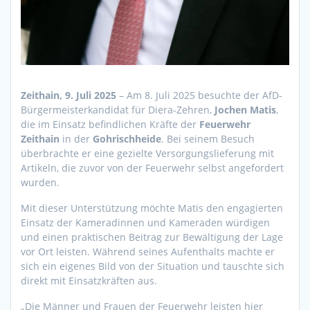
Zeithain, 9. Juli 2025
– Am 8. Juli 2025 besuchte der AfD-
Bürgermeisterkandidat für Diera-Zehren,
Jochen Matis
,
die im Einsatz befindlichen Kräfte der
Feuerwehr
Zeithain
in der
Gohrischheide
. Bei seinem Besuch
überbrachte er eine gezielte Versorgungslieferung mit
Artikeln, die zuvor von der Feuerwehr selbst angefordert
wurden.
Mit dieser Unterstützung möchte Matis den engagierten
Einsatz der Kameradinnen und Kameraden würdigen
und einen praktischen Beitrag zur Bewältigung der Lage
vor Ort leisten. Während seines Aufenthalts machte er
sich ein eigenes Bild von der Situation und tauschte sich
direkt mit Einsatzkräften aus.
„Die Männer und Frauen der Feuerwehr leisten hier