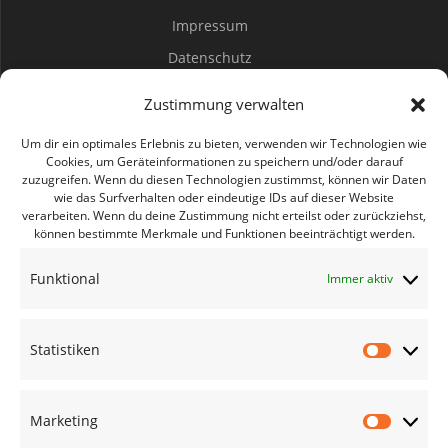
Impressum
Datenschutz
Spenden
Zustimmung verwalten
Mitwirken
Um dir ein optimales Erlebnis zu bieten, verwenden wir Technologien wie
Cookies, um Geräteinformationen zu speichern und/oder darauf
zuzugreifen. Wenn du diesen Technologien zustimmst, können wir Daten
Bürgerbüro Coswig
wie das Surfverhalten oder eindeutige IDs auf dieser Website
verarbeiten. Wenn du deine Zustimmung nicht erteilst oder zurückziehst,
Bürgerbüro Lommatzsch
können bestimmte Merkmale und Funktionen beeinträchtigt werden.
Bürgerbüro Radebeul
Funktional
Immer aktiv
Bürgerbüro Riesa
Bürgerbüro Großenhain
Statistiken
Bürgerbüro Meißen
Geschäftsstelle
Marketing