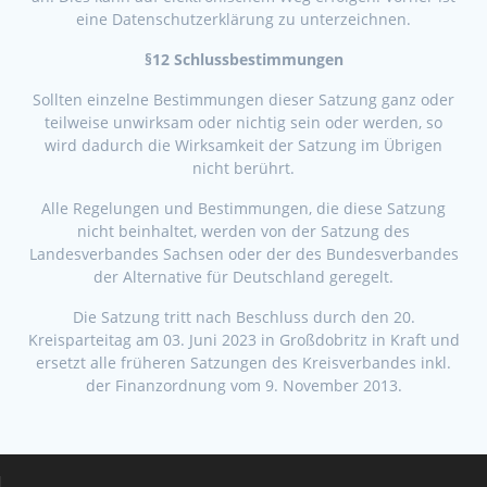
eine Datenschutzerklärung zu unterzeichnen.
§12 Schlussbestimmungen
Sollten einzelne Bestimmungen dieser Satzung ganz oder
teilweise unwirksam oder nichtig sein oder werden, so
wird dadurch die Wirksamkeit der Satzung im Übrigen
nicht berührt.
Alle Regelungen und Bestimmungen, die diese Satzung
nicht beinhaltet, werden von der Satzung des
Landesverbandes Sachsen oder der des Bundesverbandes
der Alternative für Deutschland geregelt.
Die Satzung tritt nach Beschluss durch den 20.
Kreisparteitag am 03. Juni 2023 in Großdobritz in Kraft und
ersetzt alle früheren Satzungen des Kreisverbandes inkl.
der Finanzordnung vom 9. November 2013.