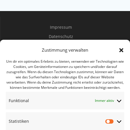
Impressum
Datenschutz
Spenden
Zustimmung verwalten
Mitwirken
Um dir ein optimales Erlebnis zu bieten, verwenden wir Technologien wie
Cookies, um Geräteinformationen zu speichern und/oder darauf
zuzugreifen. Wenn du diesen Technologien zustimmst, können wir Daten
Bürgerbüro Coswig
wie das Surfverhalten oder eindeutige IDs auf dieser Website
verarbeiten. Wenn du deine Zustimmung nicht erteilst oder zurückziehst,
Bürgerbüro Lommatzsch
können bestimmte Merkmale und Funktionen beeinträchtigt werden.
Bürgerbüro Radebeul
Funktional
Immer aktiv
Bürgerbüro Riesa
Bürgerbüro Großenhain
Statistiken
Bürgerbüro Meißen
Statisti