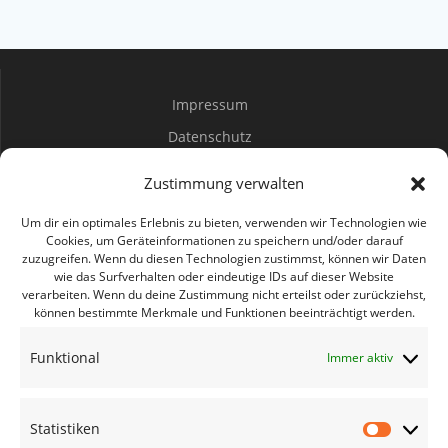
Impressum
Datenschutz
Spenden
Zustimmung verwalten
Mitwirken
Um dir ein optimales Erlebnis zu bieten, verwenden wir Technologien wie
Cookies, um Geräteinformationen zu speichern und/oder darauf
zuzugreifen. Wenn du diesen Technologien zustimmst, können wir Daten
Bürgerbüro Coswig
wie das Surfverhalten oder eindeutige IDs auf dieser Website
verarbeiten. Wenn du deine Zustimmung nicht erteilst oder zurückziehst,
Bürgerbüro Lommatzsch
können bestimmte Merkmale und Funktionen beeinträchtigt werden.
Bürgerbüro Radebeul
Funktional
Immer aktiv
Bürgerbüro Riesa
Bürgerbüro Großenhain
Statistiken
Bürgerbüro Meißen
Statisti