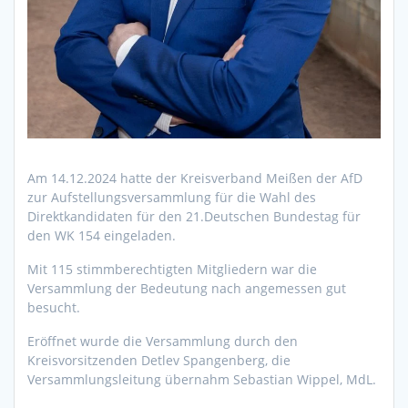
Am 14.12.2024 hatte der Kreisverband Meißen der AfD
zur Aufstellungsversammlung für die Wahl des
Direktkandidaten für den 21.Deutschen Bundestag für
den WK 154 eingeladen.
Mit 115 stimmberechtigten Mitgliedern war die
Versammlung der Bedeutung nach angemessen gut
besucht.
Eröffnet wurde die Versammlung durch den
Kreisvorsitzenden Detlev Spangenberg, die
Versammlungsleitung übernahm Sebastian Wippel, MdL.