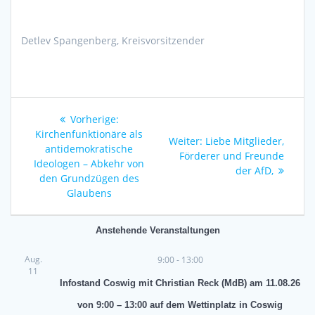
Detlev Spangenberg, Kreisvorsitzender
Beitragsnavigation
Vorheriger
Vorherige:
Beitrag:
Kirchenfunktionäre als
Nächster
Weiter:
Liebe Mitglieder,
antidemokratische
Beitrag:
Förderer und Freunde
Ideologen – Abkehr von
der AfD,
den Grundzügen des
Glaubens
Anstehende Veranstaltungen
Aug.
9:00
-
13:00
11
Infostand Coswig mit Christian Reck (MdB) am 11.08.26
von 9:00 – 13:00 auf dem Wettinplatz in Coswig