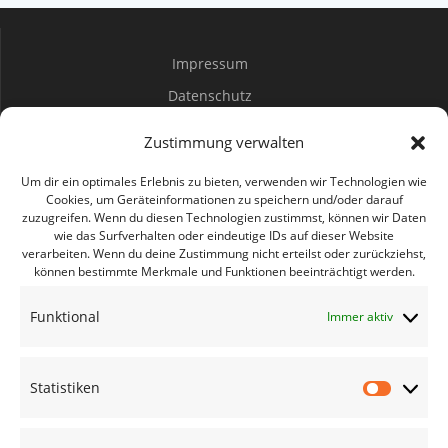
Impressum
Datenschutz
Spenden
Zustimmung verwalten
Mitwirken
Um dir ein optimales Erlebnis zu bieten, verwenden wir Technologien wie
Cookies, um Geräteinformationen zu speichern und/oder darauf
zuzugreifen. Wenn du diesen Technologien zustimmst, können wir Daten
Bürgerbüro Coswig
wie das Surfverhalten oder eindeutige IDs auf dieser Website
verarbeiten. Wenn du deine Zustimmung nicht erteilst oder zurückziehst,
Bürgerbüro Lommatzsch
können bestimmte Merkmale und Funktionen beeinträchtigt werden.
Bürgerbüro Radebeul
Funktional
Immer aktiv
Bürgerbüro Riesa
Bürgerbüro Großenhain
Statistiken
Bürgerbüro Meißen
Statisti
Geschäftsstelle