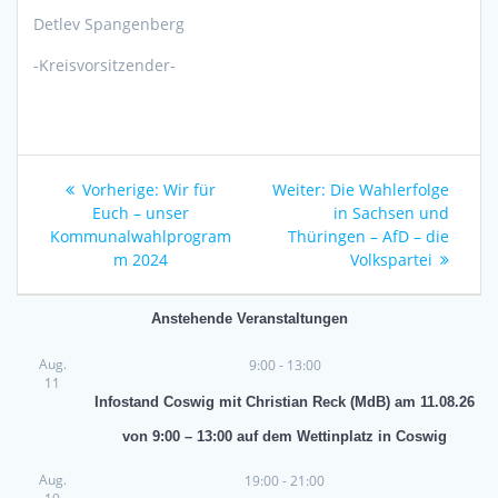
Detlev Spangenberg
-Kreisvorsitzender-
Beitragsnavigation
Vorheriger
Nächster
Vorherige:
Wir für
Weiter:
Die Wahlerfolge
Beitrag:
Beitrag:
Euch – unser
in Sachsen und
Kommunalwahlprogram
Thüringen – AfD – die
m 2024
Volkspartei
Anstehende Veranstaltungen
Aug.
9:00
-
13:00
11
Infostand Coswig mit Christian Reck (MdB) am 11.08.26
von 9:00 – 13:00 auf dem Wettinplatz in Coswig
Aug.
19:00
-
21:00