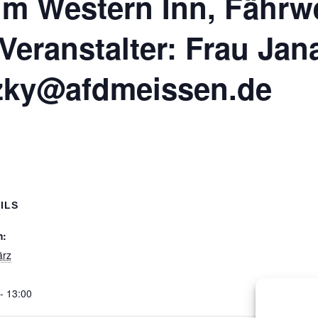
 im Western Inn, Fährw
Veranstalter: Frau Jan
tzky@afdmeissen.de
ILS
m:
ärz
- 13:00