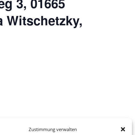
eg 3, 01665
a Witschetzky,
Zustimmung verwalten