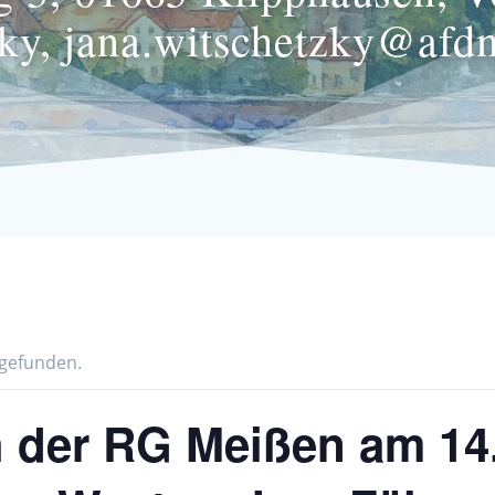
ky, jana.witschetzky@afd
tgefunden.
 der RG Meißen am 14