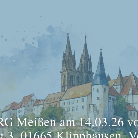
 RG Meißen am 14.03.26 vo
 3, 01665 Klipphausen, Ve