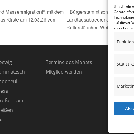
Um dir ein 
nd Massenmigration!“, mit dem
Bürgerstammtisch in Weinböh
Geräteinfor
Technologie
s Kirste am 12.03.26 von
Landtagsabgeordneten Thomas 
auf dieser 
Reiterstübchen Weinböhla, Wa
zurückziehs
Funktion
oswig
Termine des Monats
Statistik
Lommatzsch
Mitglied werden
adebeul
Marketi
iesa
roßenhain
Akze
eißen
le