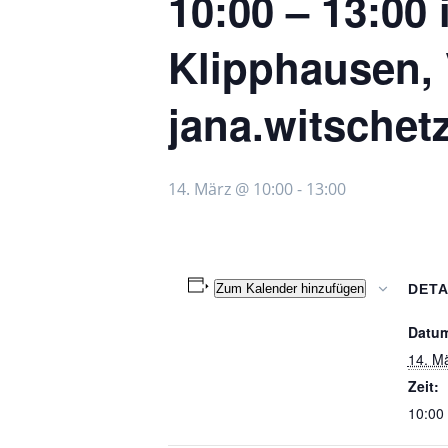
10:00 – 13:00
Klipphausen, 
jana.witsche
14. März @ 10:00
-
13:00
Zum Kalender hinzufügen
DETA
Datu
14. M
Zeit:
10:00 