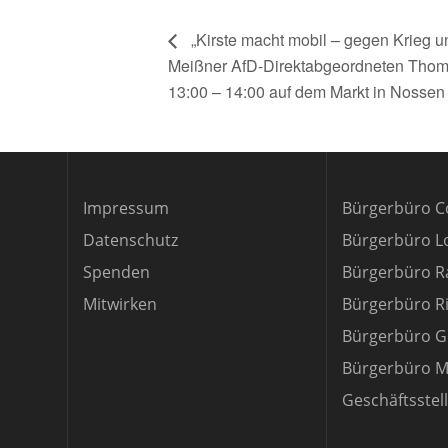
„Kirste macht mobil – gegen Krieg u
Meißner AfD-Direktabgeordneten Thoma
13:00 – 14:00 auf dem Markt in Nossen
Impressum
Bürgerbüro C
Datenschutz
Bürgerbüro 
Spenden
Bürgerbüro R
Mitwirken
Bürgerbüro R
Bürgerbüro G
Bürgerbüro M
Geschäftsstel