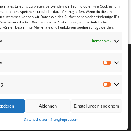
optimales Erlebnis zu bieten, verwenden wir Technologien wie Cookies, um
la mit dem Meißner
mationen zu speichern und/oder darauf zuzugreifen. Wenn du diesen
n zustimmst, können wir Daten wie das Surfverhalten oder eindeutige IDs
Kirste am 17.03.26 um 19:00 im
Website verarbeiten. Wenn du deine Zustimmung nicht erteilst oder
ldweg 29, 01689 Weinböhla
t, können bestimmte Merkmale und Funktionen beeinträchtigt werden.
al
Immer aktiv
en
Statistike
Kreisverband
ng
Meißen
Marketin
ptieren
Ablehnen
Einstellungen speichern
Datenschutzerklärung
Impressum