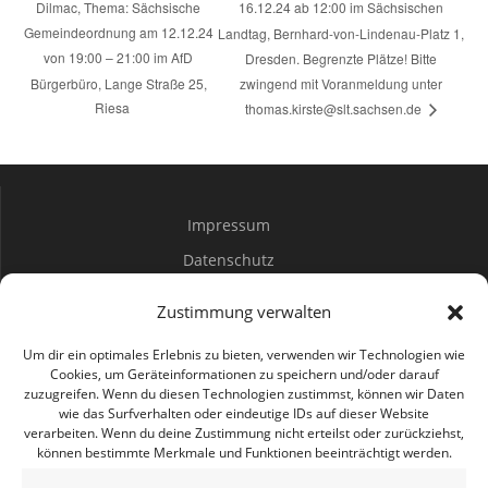
Dilmac, Thema: Sächsische
16.12.24 ab 12:00 im Sächsischen
Gemeindeordnung am 12.12.24
Landtag, Bernhard-von-Lindenau-Platz 1,
von 19:00 – 21:00 im AfD
Dresden. Begrenzte Plätze! Bitte
Bürgerbüro, Lange Straße 25,
zwingend mit Voranmeldung unter
Riesa
thomas.kirste@slt.sachsen.de
Impressum
Datenschutz
Spenden
Zustimmung verwalten
Mitwirken
Um dir ein optimales Erlebnis zu bieten, verwenden wir Technologien wie
Cookies, um Geräteinformationen zu speichern und/oder darauf
zuzugreifen. Wenn du diesen Technologien zustimmst, können wir Daten
Bürgerbüro Coswig
wie das Surfverhalten oder eindeutige IDs auf dieser Website
verarbeiten. Wenn du deine Zustimmung nicht erteilst oder zurückziehst,
Bürgerbüro Lommatzsch
können bestimmte Merkmale und Funktionen beeinträchtigt werden.
Bürgerbüro Radebeul