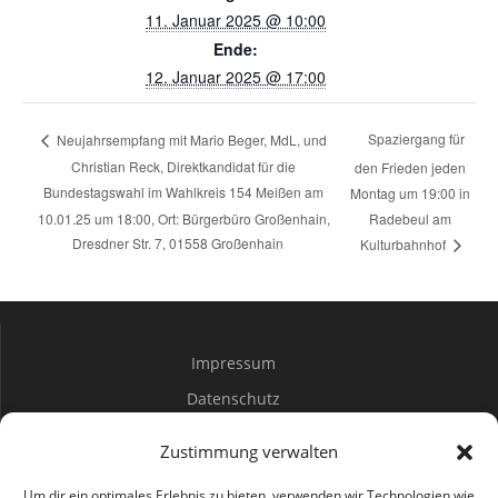
11. Januar 2025 @ 10:00
Ende:
12. Januar 2025 @ 17:00
Spaziergang für
Neujahrsempfang mit Mario Beger, MdL, und
Christian Reck, Direktkandidat für die
den Frieden jeden
Bundestagswahl im Wahlkreis 154 Meißen am
Montag um 19:00 in
10.01.25 um 18:00, Ort: Bürgerbüro Großenhain,
Radebeul am
Dresdner Str. 7, 01558 Großenhain
Kulturbahnhof
Impressum
Datenschutz
Spenden
Zustimmung verwalten
Mitwirken
Um dir ein optimales Erlebnis zu bieten, verwenden wir Technologien wie