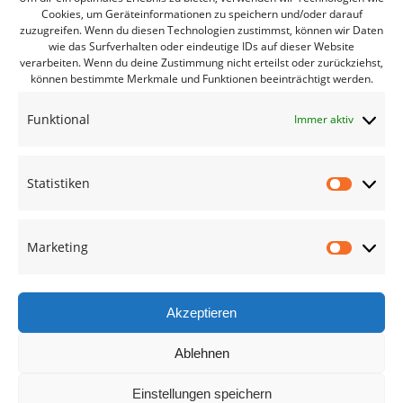
Cookies, um Geräteinformationen zu speichern und/oder darauf
zuzugreifen. Wenn du diesen Technologien zustimmst, können wir Daten
Bürgerbüro Coswig
wie das Surfverhalten oder eindeutige IDs auf dieser Website
verarbeiten. Wenn du deine Zustimmung nicht erteilst oder zurückziehst,
Bürgerbüro Lommatzsch
können bestimmte Merkmale und Funktionen beeinträchtigt werden.
Bürgerbüro Radebeul
Funktional
Immer aktiv
Bürgerbüro Riesa
Bürgerbüro Großenhain
Statistiken
Bürgerbüro Meißen
Statisti
Geschäftsstelle
Marketing
Marketi
Termine des Monats
Mitglied werden
Akzeptieren
Ablehnen
Kreisverband Meißen
Einstellungen speichern