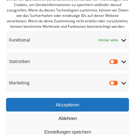
Cookies, um Geräteinformationen zu speichern und/oder darauf
zuzugreifen. Wenn du diesen Technologien zustimmst, können wir Daten
Bürgerbüro Coswig
wie das Surfverhalten oder eindeutige IDs auf dieser Website
verarbeiten. Wenn du deine Zustimmung nicht erteilst oder zurückziehst,
Bürgerbüro Lommatzsch
können bestimmte Merkmale und Funktionen beeinträchtigt werden.
Bürgerbüro Radebeul
Funktional
Immer aktiv
Bürgerbüro Riesa
Bürgerbüro Großenhain
Statistiken
Bürgerbüro Meißen
Statisti
Geschäftsstelle
Marketing
Marketi
Termine des Monats
Mitglied werden
Akzeptieren
Ablehnen
Kreisverband Meißen
Einstellungen speichern