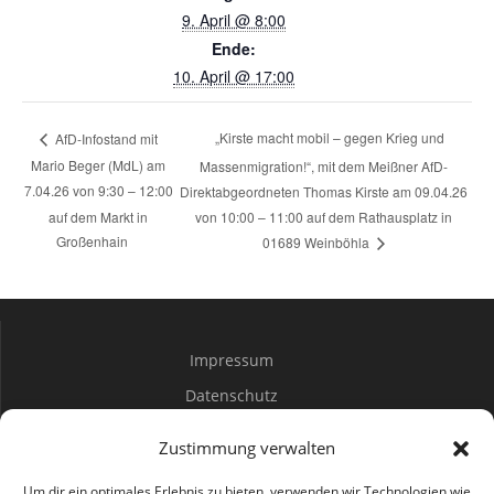
9. April @ 8:00
Ende:
10. April @ 17:00
„Kirste macht mobil – gegen Krieg und
AfD-Infostand mit
Mario Beger (MdL) am
Massenmigration!“, mit dem Meißner AfD-
7.04.26 von 9:30 – 12:00
Direktabgeordneten Thomas Kirste am 09.04.26
auf dem Markt in
von 10:00 – 11:00 auf dem Rathausplatz in
Großenhain
01689 Weinböhla
Impressum
Datenschutz
Spenden
Zustimmung verwalten
Mitwirken
Um dir ein optimales Erlebnis zu bieten, verwenden wir Technologien wie