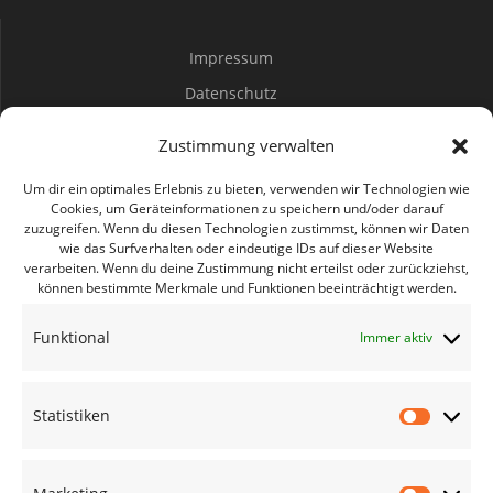
Impressum
Datenschutz
Spenden
Zustimmung verwalten
Mitwirken
Um dir ein optimales Erlebnis zu bieten, verwenden wir Technologien wie
Cookies, um Geräteinformationen zu speichern und/oder darauf
zuzugreifen. Wenn du diesen Technologien zustimmst, können wir Daten
Bürgerbüro Coswig
wie das Surfverhalten oder eindeutige IDs auf dieser Website
verarbeiten. Wenn du deine Zustimmung nicht erteilst oder zurückziehst,
Bürgerbüro Lommatzsch
können bestimmte Merkmale und Funktionen beeinträchtigt werden.
Bürgerbüro Radebeul
Funktional
Immer aktiv
Bürgerbüro Riesa
Bürgerbüro Großenhain
Statistiken
Bürgerbüro Meißen
Statisti
Geschäftsstelle