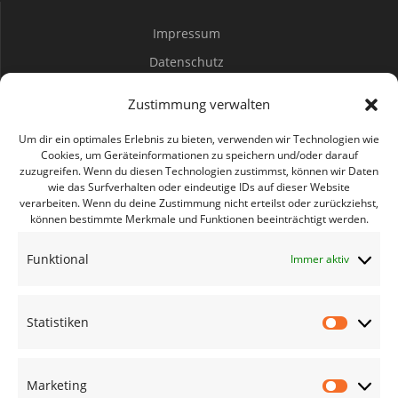
Impressum
Datenschutz
Spenden
Zustimmung verwalten
Mitwirken
Um dir ein optimales Erlebnis zu bieten, verwenden wir Technologien wie
Cookies, um Geräteinformationen zu speichern und/oder darauf
zuzugreifen. Wenn du diesen Technologien zustimmst, können wir Daten
Bürgerbüro Coswig
wie das Surfverhalten oder eindeutige IDs auf dieser Website
verarbeiten. Wenn du deine Zustimmung nicht erteilst oder zurückziehst,
Bürgerbüro Lommatzsch
können bestimmte Merkmale und Funktionen beeinträchtigt werden.
Bürgerbüro Radebeul
Funktional
Immer aktiv
Bürgerbüro Riesa
Bürgerbüro Großenhain
Statistiken
Bürgerbüro Meißen
Statisti
Geschäftsstelle
Marketing
Marketi