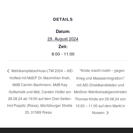
DETAILS
Datum:
29. August 2024
Zeit:
8:00 - 11:00
“Kirste macht mobil – gegen
Wahlkampfabschluss LTW 2024 – AfD
Hoffest mit MdEP Dr. Maximilian Krah,
Krieg und Masssenmigration!”
MdB Carolin Bachmann, MdB Kay
mit AfD-Direktkandidaten und
Gottschalk und MdL Carsten Hütter am
Meißner Wahlkreisabgeordneten
28.08.24 ab 19:00 auf dem Drei-Seiten-
Thomas Kirste am 29.08.24 von
Hof Poppitz (Riesa), Moritzburger Straße
10:00 – 11:00 auf dem Markt in
25, 01589 Riesa
Nossen