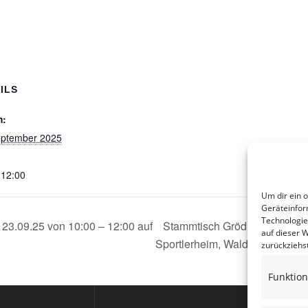
ILS
m:
eptember 2025
 12:00
Um dir ein 
Geräteinfor
Technologie
 23.09.25 von 10:00 – 12:00 auf
Stammtisch Gröditz am 24.09.2
auf dieser 
Sportlerheim, Waldweg 3, 0160
zurückziehs
Funktion