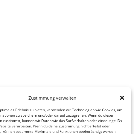
Zustimmung verwalten
optimales Erlebnis zu bieten, verwenden wir Technologien wie Cookies, um
Beger, MdL und Direktkandidat im
mationen zu speichern und/oder darauf zuzugreifen. Wenn du diesen
n zustimmst, können wir Daten wie das Surfverhalten oder eindeutige IDs
.24 von 9:30 – 12:00 auf dem Markt in
Website verarbeiten. Wenn du deine Zustimmung nicht erteilst oder
t, können bestimmte Merkmale und Funktionen beeinträchtigt werden.