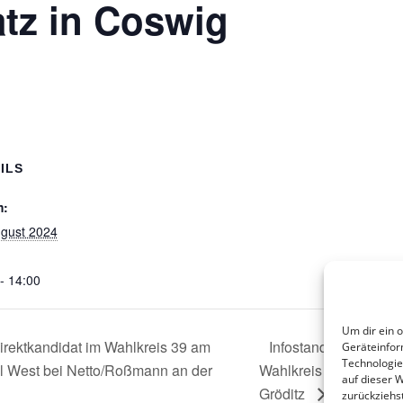
tz in Coswig
ILS
m:
ugust 2024
- 14:00
Um dir ein 
irektkandidat im Wahlkreis 39 am
Infostand mit Mario 
Geräteinfor
Technologie
ul West bei Netto/Roßmann an der
Wahlkreis 37 am 19.08
auf dieser 
Gröditz
zurückziehs