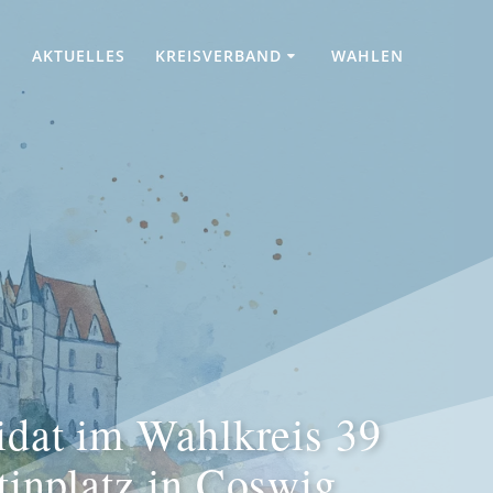
AKTUELLES
KREISVERBAND
WAHLEN
idat im Wahlkreis 39
tinplatz in Coswig