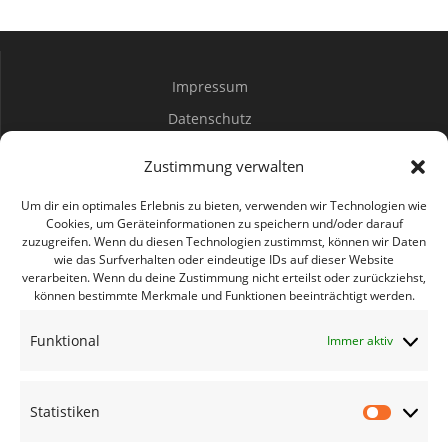
Impressum
Datenschutz
Spenden
Zustimmung verwalten
Mitwirken
Um dir ein optimales Erlebnis zu bieten, verwenden wir Technologien wie
Cookies, um Geräteinformationen zu speichern und/oder darauf
zuzugreifen. Wenn du diesen Technologien zustimmst, können wir Daten
Bürgerbüro Coswig
wie das Surfverhalten oder eindeutige IDs auf dieser Website
verarbeiten. Wenn du deine Zustimmung nicht erteilst oder zurückziehst,
Bürgerbüro Lommatzsch
können bestimmte Merkmale und Funktionen beeinträchtigt werden.
Bürgerbüro Radebeul
Funktional
Immer aktiv
Bürgerbüro Riesa
Bürgerbüro Großenhain
Statistiken
Bürgerbüro Meißen
Statisti
Geschäftsstelle