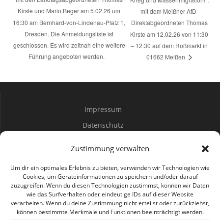
Kirste und Mario Beger am 5.02.26 um
mit dem Meißner AfD-
16:30 am Bernhard-von-Lindenau-Platz 1,
Direktabgeordneten Thomas
Dresden. Die Anmeldungsliste ist
Kirste am 12.02.26 von 11:30
geschlossen. Es wird zeitnah eine weitere
– 12:30 auf dem Roßmarkt in
Führung angeboten werden.
01662 Meißen
Impressum
Datenschutz
Spenden
Zustimmung verwalten
Mitwirken
Um dir ein optimales Erlebnis zu bieten, verwenden wir Technologien wie
Cookies, um Geräteinformationen zu speichern und/oder darauf
zuzugreifen. Wenn du diesen Technologien zustimmst, können wir Daten
Bürgerbüro Coswig
wie das Surfverhalten oder eindeutige IDs auf dieser Website
verarbeiten. Wenn du deine Zustimmung nicht erteilst oder zurückziehst,
Bürgerbüro Lommatzsch
können bestimmte Merkmale und Funktionen beeinträchtigt werden.