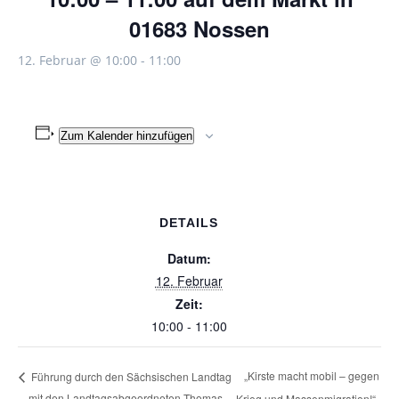
01683 Nossen
12. Februar @ 10:00
-
11:00
Zum Kalender hinzufügen
DETAILS
Datum:
12. Februar
Zeit:
10:00 - 11:00
„Kirste macht mobil – gegen
Führung durch den Sächsischen Landtag
mit den Landtagsabgeordneten Thomas
Krieg und Massenmigration!“,