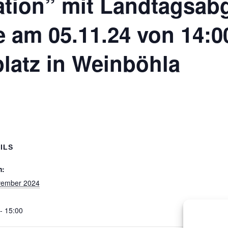
tion” mit Landtagsab
 am 05.11.24 von 14:00
latz in Weinböhla
ILS
m:
vember 2024
- 15:00