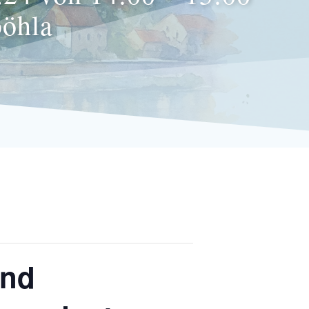
böhla
und