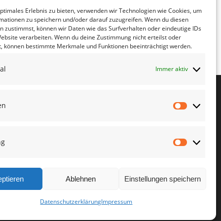
optimales Erlebnis zu bieten, verwenden wir Technologien wie Cookies, um
rieg und Masssenmigration” mit
mationen zu speichern und/oder darauf zuzugreifen. Wenn du diesen
n zustimmst, können wir Daten wie das Surfverhalten oder eindeutige IDs
irste am 05.11.24 von 16:00 – 17:00
Website verarbeiten. Wenn du deine Zustimmung nicht erteilst oder
t, können bestimmte Merkmale und Funktionen beeinträchtigt werden.
al
Immer aktiv
en
Statistike
Kreisverband
ng
Meißen
Marketin
ptieren
Ablehnen
Einstellungen speichern
Datenschutzerklärung
Impressum