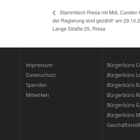
Stammtisch Riesa mit MdL Carsten 
der Regierung sind gezählt“ am 29.10.
Lange Straße 25, Riesa
Impressum
Bürgerbüro C
Datenschutz
Bürgerbüro 
Spenden
Bürgerbüro R
Mitwirken
Bürgerbüro R
Bürgerbüro G
Bürgerbüro M
Geschäftsstel