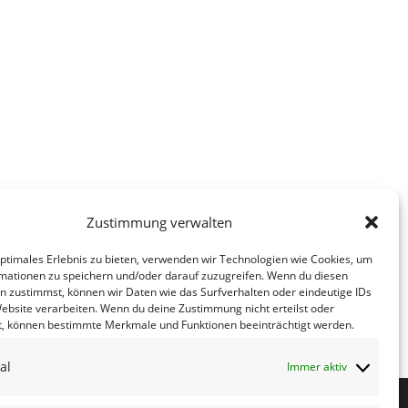
Zustimmung verwalten
optimales Erlebnis zu bieten, verwenden wir Technologien wie Cookies, um
mationen zu speichern und/oder darauf zuzugreifen. Wenn du diesen
n zustimmst, können wir Daten wie das Surfverhalten oder eindeutige IDs
mit Fraktionsmobil am 05.12.24 von
Website verarbeiten. Wenn du deine Zustimmung nicht erteilst oder
uf dem Mannheimer Platz in Riesa
t, können bestimmte Merkmale und Funktionen beeinträchtigt werden.
al
Immer aktiv