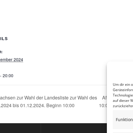
ILS
m:
zember 2024
- 20:00
Um dir ein 
Geräteinfor
Technologie
chsen zur Wahl der Landesliste zur Wahl des
AfD-Infostand 
auf dieser 
2024 bis 01.12.2024. Beginn 10:00
10:00 – 12:00 a
zurückziehs
Funktion