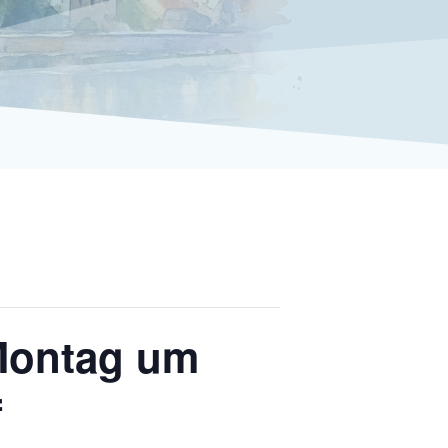
 Montag um
f