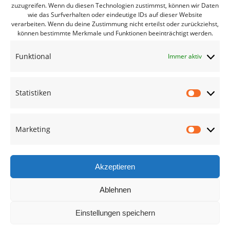
zuzugreifen. Wenn du diesen Technologien zustimmst, können wir Daten
Bürgerbüro Coswig
wie das Surfverhalten oder eindeutige IDs auf dieser Website
verarbeiten. Wenn du deine Zustimmung nicht erteilst oder zurückziehst,
Bürgerbüro Lommatzsch
können bestimmte Merkmale und Funktionen beeinträchtigt werden.
Bürgerbüro Radebeul
Funktional
Immer aktiv
Bürgerbüro Riesa
Bürgerbüro Großenhain
Statistiken
Bürgerbüro Meißen
Statisti
Geschäftsstelle
Marketing
Marketi
Termine des Monats
Mitglied werden
Akzeptieren
Ablehnen
Kreisverband Meißen
Einstellungen speichern