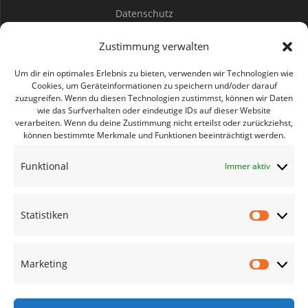
Datenschutz
Spenden
Zustimmung verwalten
Mitwirken
Um dir ein optimales Erlebnis zu bieten, verwenden wir Technologien wie
Cookies, um Geräteinformationen zu speichern und/oder darauf
zuzugreifen. Wenn du diesen Technologien zustimmst, können wir Daten
Bürgerbüro Coswig
wie das Surfverhalten oder eindeutige IDs auf dieser Website
verarbeiten. Wenn du deine Zustimmung nicht erteilst oder zurückziehst,
Bürgerbüro Lommatzsch
können bestimmte Merkmale und Funktionen beeinträchtigt werden.
Bürgerbüro Radebeul
Funktional
Immer aktiv
Bürgerbüro Riesa
Bürgerbüro Großenhain
Statistiken
Bürgerbüro Meißen
Statisti
Geschäftsstelle
Marketing
Marketi
Termine des Monats