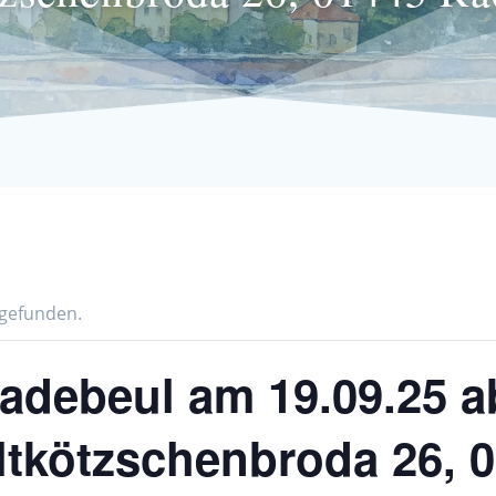
tgefunden.
debeul am 19.09.25 a
ltkötzschenbroda 26, 