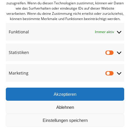
zuzugreifen. Wenn du diesen Technologien zustimmst, können wir Daten
Bürgerbüro Coswig
wie das Surfverhalten oder eindeutige IDs auf dieser Website
verarbeiten. Wenn du deine Zustimmung nicht erteilst oder zurückziehst,
Bürgerbüro Lommatzsch
können bestimmte Merkmale und Funktionen beeinträchtigt werden.
Bürgerbüro Radebeul
Funktional
Immer aktiv
Bürgerbüro Riesa
Bürgerbüro Großenhain
Statistiken
Bürgerbüro Meißen
Statisti
Geschäftsstelle
Marketing
Marketi
Termine des Monats
Mitglied werden
Akzeptieren
Ablehnen
Kreisverband Meißen
Einstellungen speichern