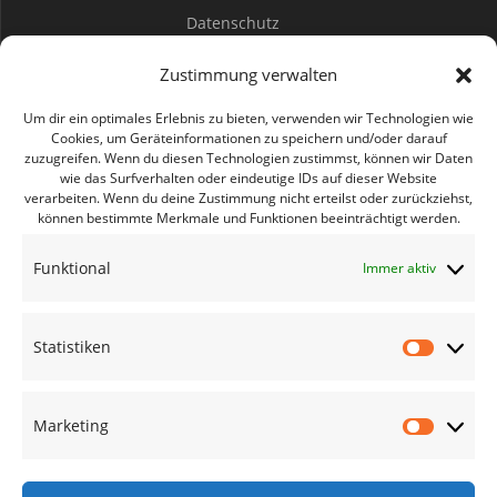
Datenschutz
Spenden
Zustimmung verwalten
Mitwirken
Um dir ein optimales Erlebnis zu bieten, verwenden wir Technologien wie
Cookies, um Geräteinformationen zu speichern und/oder darauf
zuzugreifen. Wenn du diesen Technologien zustimmst, können wir Daten
Bürgerbüro Coswig
wie das Surfverhalten oder eindeutige IDs auf dieser Website
verarbeiten. Wenn du deine Zustimmung nicht erteilst oder zurückziehst,
Bürgerbüro Lommatzsch
können bestimmte Merkmale und Funktionen beeinträchtigt werden.
Bürgerbüro Radebeul
Funktional
Immer aktiv
Bürgerbüro Riesa
Bürgerbüro Großenhain
Statistiken
Bürgerbüro Meißen
Statisti
Geschäftsstelle
Marketing
Marketi
Termine des Monats