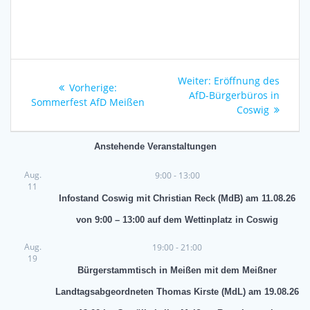
Beitragsnavigation
Nächster
Weiter:
Eröffnung des
Vorheriger
Vorherige:
Beitrag:
AfD-Bürgerbüros in
Beitrag:
Sommerfest AfD Meißen
Coswig
Anstehende Veranstaltungen
Aug.
9:00
-
13:00
11
Infostand Coswig mit Christian Reck (MdB) am 11.08.26
von 9:00 – 13:00 auf dem Wettinplatz in Coswig
Aug.
19:00
-
21:00
19
Bürgerstammtisch in Meißen mit dem Meißner
Landtagsabgeordneten Thomas Kirste (MdL) am 19.08.26