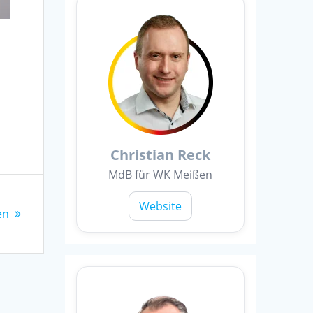
s
Christian Reck
MdB für WK Meißen
Website
en