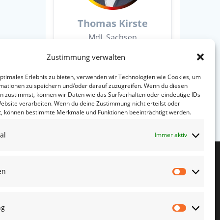
Thomas Kirste
MdL Sachsen
Zustimmung verwalten
Website
optimales Erlebnis zu bieten, verwenden wir Technologien wie Cookies, um
mationen zu speichern und/oder darauf zuzugreifen. Wenn du diesen
n zustimmst, können wir Daten wie das Surfverhalten oder eindeutige IDs
Website verarbeiten. Wenn du deine Zustimmung nicht erteilst oder
t, können bestimmte Merkmale und Funktionen beeinträchtigt werden.
al
Immer aktiv
en
Statistike
Kreisverband
ng
Meißen
Marketin