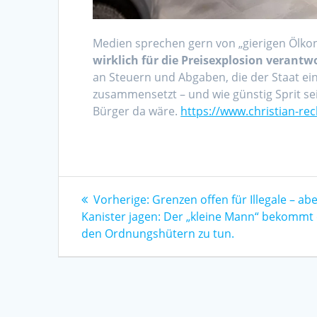
Medien sprechen gern von „gierigen Ölkonz
wirklich für die Preisexplosion verantwor
an Steuern und Abgaben, die der Staat ein
zusammensetzt – und wie günstig Sprit sei
Bürger da wäre.
https://www.christian-rec
Beitragsnavigation
Vorheriger
Vorherige:
Grenzen offen für Illegale – ab
Beitrag:
Kanister jagen: Der „kleine Mann“ bekommt 
den Ordnungshütern zu tun.