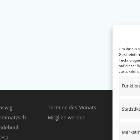
Um dir ein 
Geräteinfor
Technologie
auf dieser 
zurückziehs
Funktion
oswig
Termine des Monats
Statistik
Lommatzsch
Mitglied werden
adebeul
Marketi
iesa