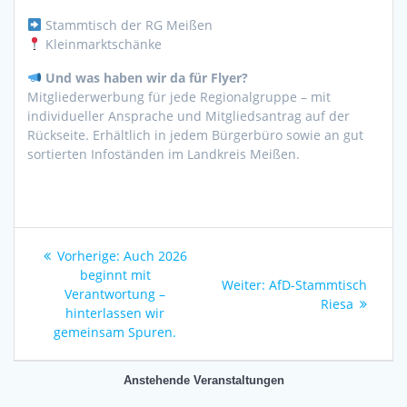
Stammtisch der RG Meißen
Kleinmarktschänke
Und was haben wir da für Flyer?
Mitgliederwerbung für jede Regionalgruppe – mit
individueller Ansprache und Mitgliedsantrag auf der
Rückseite. Erhältlich in jedem Bürgerbüro sowie an gut
sortierten Infoständen im Landkreis Meißen.
Beitragsnavigation
Vorheriger
Vorherige:
Auch 2026
Beitrag:
beginnt mit
Nächster
Weiter:
AfD-Stammtisch
Verantwortung –
Beitrag:
Riesa
hinterlassen wir
gemeinsam Spuren.
Anstehende Veranstaltungen