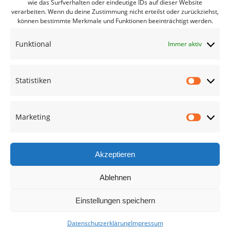
wie das Surfverhalten oder eindeutige IDs auf dieser Website
verarbeiten. Wenn du deine Zustimmung nicht erteilst oder zurückziehst,
Bürgerbüro Lommatzsch
können bestimmte Merkmale und Funktionen beeinträchtigt werden.
Bürgerbüro Radebeul
Funktional
Immer aktiv
Bürgerbüro Riesa
Bürgerbüro Großenhain
Statistiken
Bürgerbüro Meißen
Statisti
Geschäftsstelle
Marketing
Marketi
Termine des Monats
Mitglied werden
Akzeptieren
Ablehnen
Kreisverband Meißen
Einstellungen speichern
Datenschutzerklärung
Impressum