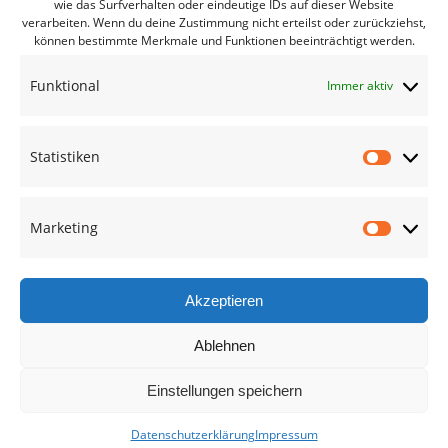
wie das Surfverhalten oder eindeutige IDs auf dieser Website
verarbeiten. Wenn du deine Zustimmung nicht erteilst oder zurückziehst,
Bürgerbüro Lommatzsch
können bestimmte Merkmale und Funktionen beeinträchtigt werden.
Bürgerbüro Radebeul
Funktional
Immer aktiv
Bürgerbüro Riesa
Bürgerbüro Großenhain
Statistiken
Bürgerbüro Meißen
Statisti
Geschäftsstelle
Marketing
Marketi
Termine des Monats
Mitglied werden
Akzeptieren
Ablehnen
Kreisverband Meißen
Einstellungen speichern
Datenschutzerklärung
Impressum