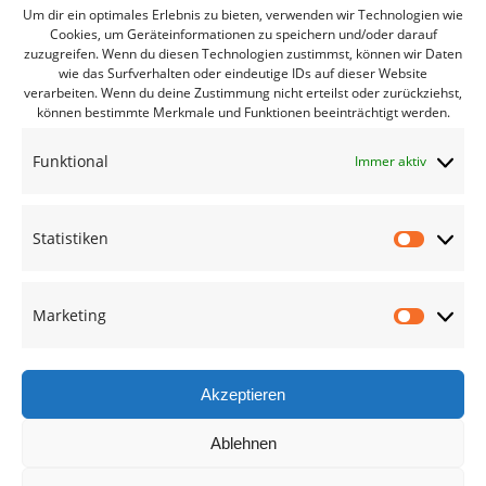
Um dir ein optimales Erlebnis zu bieten, verwenden wir Technologien wie
Cookies, um Geräteinformationen zu speichern und/oder darauf
zuzugreifen. Wenn du diesen Technologien zustimmst, können wir Daten
Bürgerbüro Coswig
wie das Surfverhalten oder eindeutige IDs auf dieser Website
verarbeiten. Wenn du deine Zustimmung nicht erteilst oder zurückziehst,
Bürgerbüro Lommatzsch
können bestimmte Merkmale und Funktionen beeinträchtigt werden.
Bürgerbüro Radebeul
Funktional
Immer aktiv
Bürgerbüro Riesa
Bürgerbüro Großenhain
Statistiken
Bürgerbüro Meißen
Statisti
Geschäftsstelle
Marketing
Marketi
Termine des Monats
Mitglied werden
Akzeptieren
Ablehnen