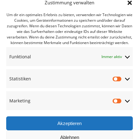
Zustimmung verwalten
Mitwirken
Um dir ein optimales Erlebnis zu bieten, verwenden wir Technologien wie
Cookies, um Geräteinformationen zu speichern und/oder darauf
zuzugreifen. Wenn du diesen Technologien zustimmst, können wir Daten
Bürgerbüro Coswig
wie das Surfverhalten oder eindeutige IDs auf dieser Website
verarbeiten. Wenn du deine Zustimmung nicht erteilst oder zurückziehst,
Bürgerbüro Lommatzsch
können bestimmte Merkmale und Funktionen beeinträchtigt werden.
Bürgerbüro Radebeul
Funktional
Immer aktiv
Bürgerbüro Riesa
Bürgerbüro Großenhain
Statistiken
Bürgerbüro Meißen
Statisti
Geschäftsstelle
Marketing
Marketi
Termine des Monats
Mitglied werden
Akzeptieren
Ablehnen