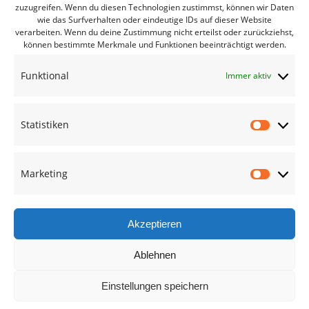
zuzugreifen. Wenn du diesen Technologien zustimmst, können wir Daten
Bürgerbüro Coswig
wie das Surfverhalten oder eindeutige IDs auf dieser Website
verarbeiten. Wenn du deine Zustimmung nicht erteilst oder zurückziehst,
Bürgerbüro Lommatzsch
können bestimmte Merkmale und Funktionen beeinträchtigt werden.
Bürgerbüro Radebeul
Funktional
Immer aktiv
Bürgerbüro Riesa
Bürgerbüro Großenhain
Statistiken
Bürgerbüro Meißen
Statisti
Geschäftsstelle
Marketing
Marketi
Termine des Monats
Mitglied werden
Akzeptieren
Ablehnen
Kreisverband Meißen
Einstellungen speichern