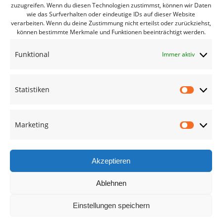
zuzugreifen. Wenn du diesen Technologien zustimmst, können wir Daten
Bürgerbüro Coswig
wie das Surfverhalten oder eindeutige IDs auf dieser Website
verarbeiten. Wenn du deine Zustimmung nicht erteilst oder zurückziehst,
Bürgerbüro Lommatzsch
können bestimmte Merkmale und Funktionen beeinträchtigt werden.
Bürgerbüro Radebeul
Funktional
Immer aktiv
Bürgerbüro Riesa
Bürgerbüro Großenhain
Statistiken
Bürgerbüro Meißen
Statisti
Geschäftsstelle
Marketing
Marketi
Termine des Monats
Mitglied werden
Akzeptieren
Ablehnen
Kreisverband Meißen
Einstellungen speichern