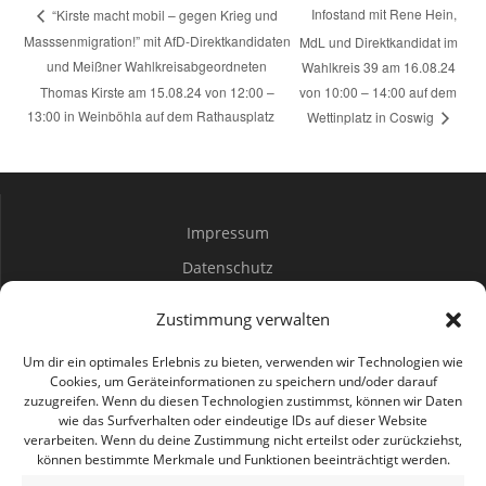
Infostand mit Rene Hein,
“Kirste macht mobil – gegen Krieg und
Masssenmigration!” mit AfD-Direktkandidaten
MdL und Direktkandidat im
und Meißner Wahlkreisabgeordneten
Wahlkreis 39 am 16.08.24
Thomas Kirste am 15.08.24 von 12:00 –
von 10:00 – 14:00 auf dem
13:00 in Weinböhla auf dem Rathausplatz
Wettinplatz in Coswig
Impressum
Datenschutz
Spenden
Zustimmung verwalten
Mitwirken
Um dir ein optimales Erlebnis zu bieten, verwenden wir Technologien wie
Cookies, um Geräteinformationen zu speichern und/oder darauf
zuzugreifen. Wenn du diesen Technologien zustimmst, können wir Daten
Bürgerbüro Coswig
wie das Surfverhalten oder eindeutige IDs auf dieser Website
verarbeiten. Wenn du deine Zustimmung nicht erteilst oder zurückziehst,
Bürgerbüro Lommatzsch
können bestimmte Merkmale und Funktionen beeinträchtigt werden.
Bürgerbüro Radebeul