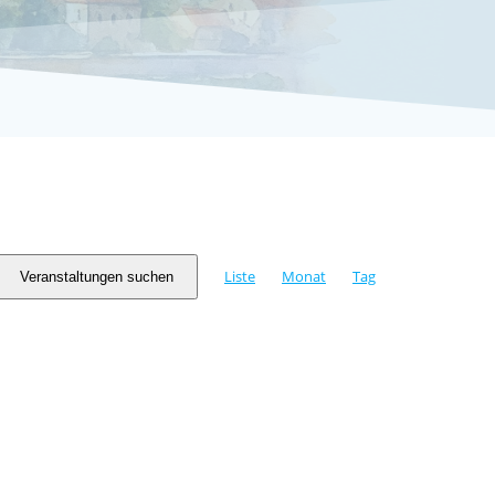
V
Liste
Monat
Tag
Veranstaltungen suchen
e
r
a
n
s