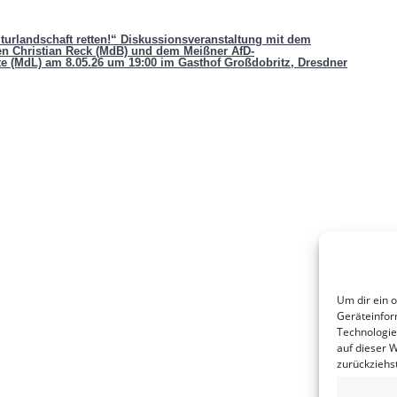
turlandschaft retten!“ Diskussionsveranstaltung mit dem
n Christian Reck (MdB) und dem Meißner AfD-
 (MdL) am 8.05.26 um 19:00 im Gasthof Großdobritz, Dresdner
Um dir ein 
Geräteinfor
Technologie
auf dieser 
zurückziehs