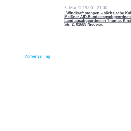
s
8. Mai @ 19:00
-
21:00
2026
„Windkraft stoppen – sächsische Kul
Meißner AfD-Bundestagsabgeordnete
t
Landtagsabgeordneten Thomas Kirste
Str. 2, 01689 Niederau
a
l
Vorheriger Tag
t
u
n
g
e