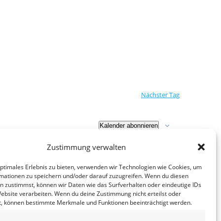
t
a
l
t
u
n
Nächster Tag
g
A
Kalender abonnieren
n
Zustimmung verwalten
s
optimales Erlebnis zu bieten, verwenden wir Technologien wie Cookies, um
mationen zu speichern und/oder darauf zuzugreifen. Wenn du diesen
i
n zustimmst, können wir Daten wie das Surfverhalten oder eindeutige IDs
Website verarbeiten. Wenn du deine Zustimmung nicht erteilst oder
c
t, können bestimmte Merkmale und Funktionen beeinträchtigt werden.
h