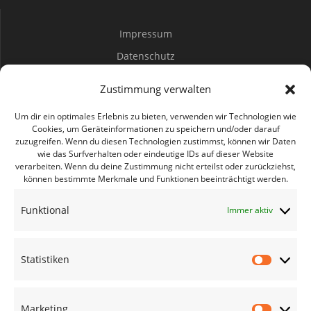
e
e
h
Impressum
n
t
r
Datenschutz
e
S
a
Spenden
n
Zustimmung verwalten
u
Mitwirken
n
-
Um dir ein optimales Erlebnis zu bieten, verwenden wir Technologien wie
c
N
Cookies, um Geräteinformationen zu speichern und/oder darauf
s
zuzugreifen. Wenn du diesen Technologien zustimmst, können wir Daten
a
Bürgerbüro Coswig
h
wie das Surfverhalten oder eindeutige IDs auf dieser Website
t
verarbeiten. Wenn du deine Zustimmung nicht erteilst oder zurückziehst,
v
Bürgerbüro Lommatzsch
können bestimmte Merkmale und Funktionen beeinträchtigt werden.
e
a
i
Bürgerbüro Radebeul
Funktional
Immer aktiv
u
g
Bürgerbüro Riesa
l
a
Bürgerbüro Großenhain
n
t
t
Statistiken
Bürgerbüro Meißen
Statisti
d
i
u
Geschäftsstelle
o
A
Marketing