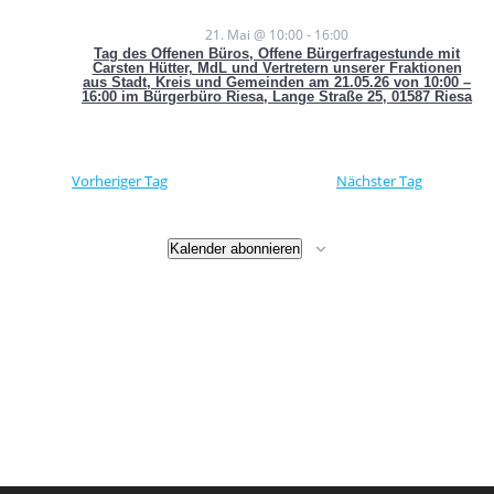
r
a
21.
21. Mai @ 10:00
-
16:00
a
n
Tag des Offenen Büros, Offene Bürgerfragestunde mit
Carsten Hütter, MdL und Vertretern unserer Fraktionen
s
aus Stadt, Kreis und Gemeinden am 21.05.26 von 10:00 –
n
Mai
16:00 im Bürgerbüro Riesa, Lange Straße 25, 01587 Riesa
t
s
a
2026
Vorheriger Tag
Nächster Tag
l
t
t
a
Kalender abonnieren
u
l
n
g
t
A
u
n
n
s
i
g
c