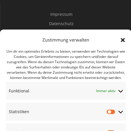
e
h
Impressum
n
t
Datenschutz
e
S
Spenden
n
Zustimmung verwalten
u
Mitwirken
-
Um dir ein optimales Erlebnis zu bieten, verwenden wir Technologien wie
c
N
Cookies, um Geräteinformationen zu speichern und/oder darauf
zuzugreifen. Wenn du diesen Technologien zustimmst, können wir Daten
a
Bürgerbüro Coswig
h
wie das Surfverhalten oder eindeutige IDs auf dieser Website
v
Bürgerbüro Lommatzsch
verarbeiten. Wenn du deine Zustimmung nicht erteilst oder zurückziehst,
e
können bestimmte Merkmale und Funktionen beeinträchtigt werden.
i
Bürgerbüro Radebeul
u
g
Funktional
Immer aktiv
Bürgerbüro Riesa
a
Bürgerbüro Großenhain
n
t
Bürgerbüro Meißen
Statistiken
Statisti
d
i
Geschäftsstelle
o
A