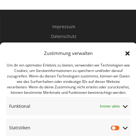
e
h
n
t
Impressum
e
S
Datenschutz
n
u
Spenden
-
Zustimmung verwalten
c
N
Mitwirken
a
Um dir ein optimales Erlebnis zu bieten, verwenden wir Technologien wie
h
Cookies, um Geräteinformationen zu speichern und/oder darauf
v
zuzugreifen. Wenn du diesen Technologien zustimmst, können wir Daten
Bürgerbüro Coswig
e
wie das Surfverhalten oder eindeutige IDs auf dieser Website
i
Bürgerbüro Lommatzsch
verarbeiten. Wenn du deine Zustimmung nicht erteilst oder zurückziehst,
können bestimmte Merkmale und Funktionen beeinträchtigt werden.
u
g
Bürgerbüro Radebeul
a
n
Funktional
Immer aktiv
Bürgerbüro Riesa
t
Bürgerbüro Großenhain
d
i
Bürgerbüro Meißen
Statistiken
Statisti
o
A
Geschäftsstelle